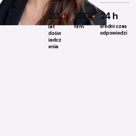
24 h
20
100
średni czas
lat
firm
odpowiedzi
dośw
iadcz
enia