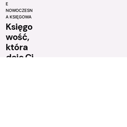
E
NOWOCZESN
A KSIĘGOWA
Księgo
wość,
która
daje Ci
spokój
.
Od ponad
20 lat
wspieramy
przedsiębio
rców w