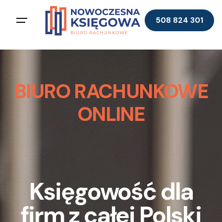
508 824 301
BIURO RACHUNKOWE
ONLINE
Księgowość dla
firm z całej Polski